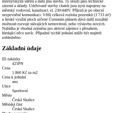
inženýrskými sítěmi a další jiná stavba. Ty slouží jako technické
zázemí a sklady. Udržované stavby chatek jsou nyní napojeny na
městský vodovod, kanalizaci, el. 230/440V. Příjezd je po obecní
nezpevněné komunikaci. Větší celková rozloha pozemků (3 733 m²)
a široké využití ploch určené Územním plánem dává další rozsáhlé
možnosti rozvoje stávajících nemovitostí, nebo výstavbu nových.
Nabídka je vhodná zejména pro aktivní zájemce s přesahem,
hledající něco navíc. Případné rychlé jednání může být majiteli
zohledněno.
Základní údaje
ID zakázky
425PN
Cena
1 860 Kč za m2
Cena k jednání
ano
Ulice
Sportovní
Město
Česká Skalice
Městská část
Česká Skalice