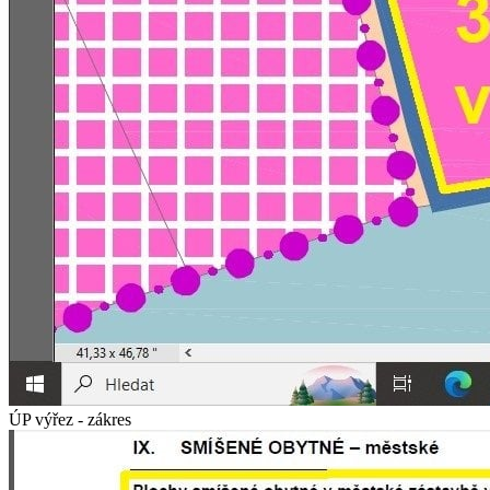
ÚP výřez - zákres