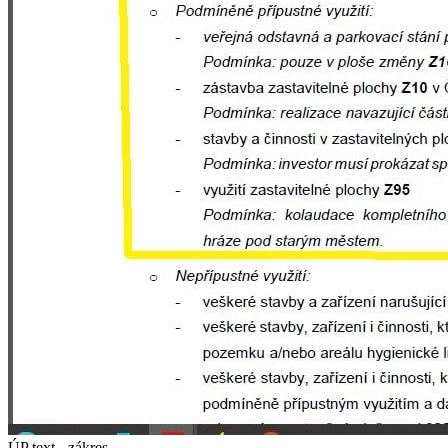
ÚP text - zákres