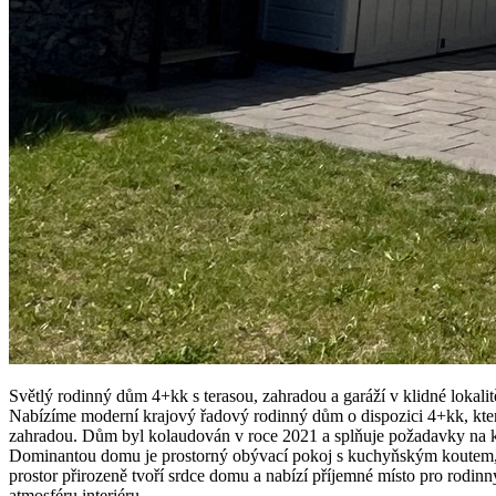
Světlý rodinný dům 4+kk s terasou, zahradou a garáží v klidné lokali
Nabízíme moderní krajový řadový rodinný dům o dispozici 4+kk, kter
zahradou. Dům byl kolaudován v roce 2021 a splňuje požadavky na k
Dominantou domu je prostorný obývací pokoj s kuchyňským koutem, kd
prostor přirozeně tvoří srdce domu a nabízí příjemné místo pro rodinn
atmosféru interiéru.