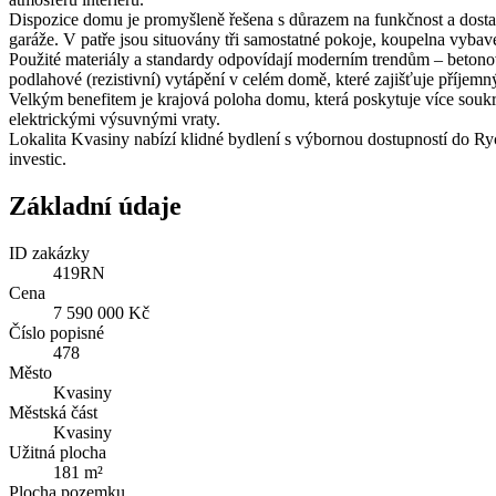
Dispozice domu je promyšleně řešena s důrazem na funkčnost a dostat
garáže. V patře jsou situovány tři samostatné pokoje, koupelna vyb
Použité materiály a standardy odpovídají moderním trendům – betonov
podlahové (rezistivní) vytápění v celém domě, které zajišťuje příjem
Velkým benefitem je krajová poloha domu, která poskytuje více soukr
elektrickými výsuvnými vraty.
Lokalita Kvasiny nabízí klidné bydlení s výbornou dostupností do Ry
investic.
Základní údaje
ID zakázky
419RN
Cena
7 590 000 Kč
Číslo popisné
478
Město
Kvasiny
Městská část
Kvasiny
Užitná plocha
181 m²
Plocha pozemku