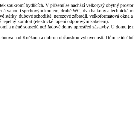
ek soukromí bydlících. V přízemí se nachází velkorysý obytný prostor
avená vanou i sprchovým koutem, druhé WC, dva balkony a technická mí
é stěrky, dubové schodiště, nerezové zábradlí, velkoformátová okna a
ný tepelný komfort (elektrické topení odporovým kabelem).
omí a méně sousedů než řadové domy uprostřed zástavby. U domu je mož
chnova nad Kněžnou a dobrou občanskou vybaveností. Dům je ideální vol