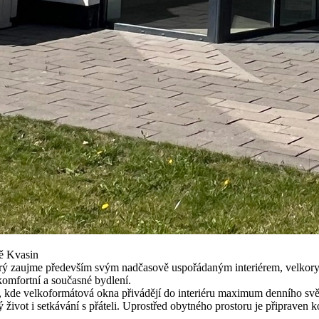
tě Kvasin
ý zaujme především svým nadčasově uspořádaným interiérem, velkorysý
omfortní a současné bydlení.
e velkoformátová okna přivádějí do interiéru maximum denního světla 
ý život i setkávání s přáteli. Uprostřed obytného prostoru je připraven