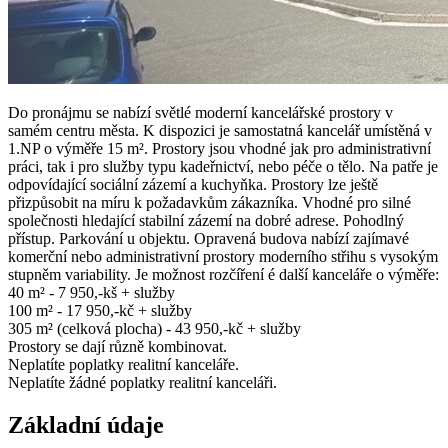
Do pronájmu se nabízí světlé moderní kancelářské prostory v
samém centru města. K dispozici je samostatná kancelář umístěná v
1.NP o výměře 15 m². Prostory jsou vhodné jak pro administrativní
práci, tak i pro služby typu kadeřnictví, nebo péče o tělo. Na patře je
odpovídající sociální zázemí a kuchyňka. Prostory lze ještě
přizpůsobit na míru k požadavkům zákazníka. Vhodné pro silné
společnosti hledající stabilní zázemí na dobré adrese. Pohodlný
přístup. Parkování u objektu. Opravená budova nabízí zajímavé
komerční nebo administrativní prostory moderního střihu s vysokým
stupněm variability. Je možnost rozčíření é další kanceláře o výměře:
40 m² - 7 950,-kš + služby
100 m² - 17 950,-kč + služby
305 m² (celková plocha) - 43 950,-kč + služby
Prostory se dají různě kombinovat.
Neplatíte poplatky realitní kanceláře.
Neplatíte žádné poplatky realitní kanceláři.
Základní údaje