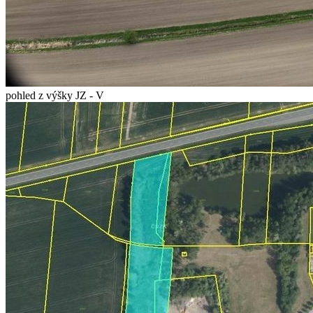
pohled z výšky JZ - V