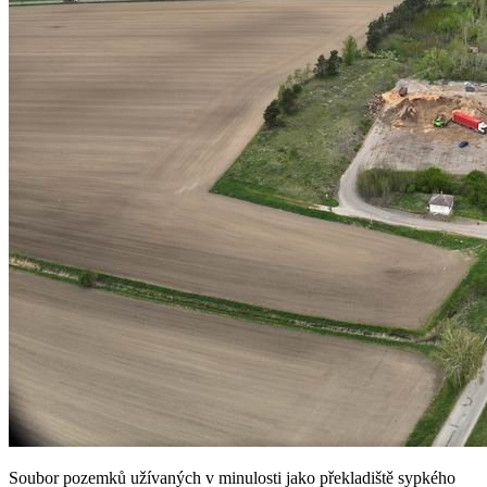
Soubor pozemků užívaných v minulosti jako překladiště sypkého