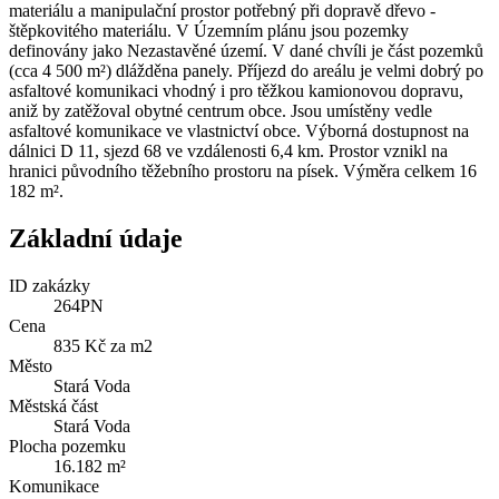
materiálu a manipulační prostor potřebný při dopravě dřevo -
štěpkovitého materiálu. V Územním plánu jsou pozemky
definovány jako Nezastavěné území. V dané chvíli je část pozemků
(cca 4 500 m²) dlážděna panely. Příjezd do areálu je velmi dobrý po
asfaltové komunikaci vhodný i pro těžkou kamionovou dopravu,
aniž by zatěžoval obytné centrum obce. Jsou umístěny vedle
asfaltové komunikace ve vlastnictví obce. Výborná dostupnost na
dálnici D 11, sjezd 68 ve vzdálenosti 6,4 km. Prostor vznikl na
hranici původního těžebního prostoru na písek. Výměra celkem 16
182 m².
Základní údaje
ID zakázky
264PN
Cena
835 Kč za m2
Město
Stará Voda
Městská část
Stará Voda
Plocha pozemku
16.182 m²
Komunikace