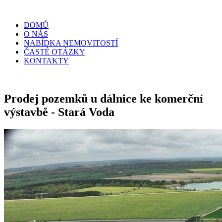
DOMŮ
O NÁS
NABÍDKA NEMOVITOSTÍ
ČASTÉ OTÁZKY
KONTAKTY
Prodej pozemků u dálnice ke komerční
výstavbě - Stará Voda