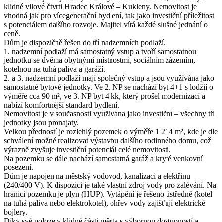
klidné vilové čtvrti Hradec Králové – Kukleny. Nemovitost je
vhodná jak pro vícegenerační bydlení, tak jako investiční příležitost
s potenciálem dalšího rozvoje. Majitel vítá každé slušné jednání o
ceně.
Dům je dispozičně řešen do tří nadzemních podlaží.
1. nadzemní podlaží má samostatný vstup a tvoří samostatnou
jednotku se dvěma obytnými místnostmi, sociálním zázemím,
kotelnou na tuhá paliva a garáží.
2. a 3. nadzemní podlaží mají společný vstup a jsou využívána jako
samostatné bytové jednotky. Ve 2. NP se nachází byt 4+1 s lodžií o
výměře cca 90 m², ve 3. NP byt 4 kk, který prošel modernizací a
nabízí komfortnější standard bydlení.
Nemovitost je v současnosti využívána jako investiční – všechny tři
jednotky jsou pronajaty.
Velkou předností je rozlehlý pozemek o výměře 1 214 m², kde je dle
schválení možné realizovat výstavbu dalšího rodinného domu, což
výrazně zvyšuje investiční potenciál celé nemovitosti.
Na pozemku se dále nachází samostatná garáž a kryté venkovní
posezení.
Dům je napojen na městský vodovod, kanalizaci a elektřinu
(240/400 V). K dispozici je také vlastní zdroj vody pro zalévání. Na
hranici pozemku je plyn (HUP). Vytápění je řešeno ústředně (kotel
na tuhá paliva nebo elektrokotel), ohřev vody zajišťují elektrické
bojlery.
Díky své poloze v klidné části města s výbornou dostupností a