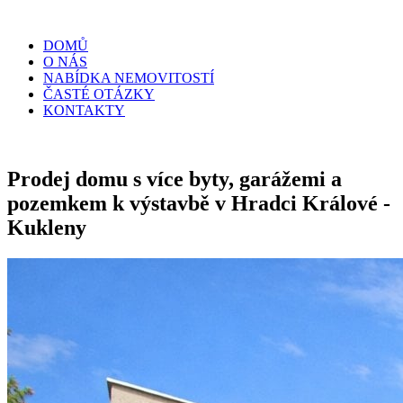
DOMŮ
O NÁS
NABÍDKA NEMOVITOSTÍ
ČASTÉ OTÁZKY
KONTAKTY
Prodej domu s více byty, garážemi a
pozemkem k výstavbě v Hradci Králové -
Kukleny