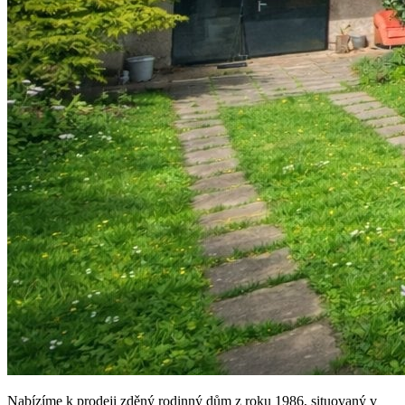
Nabízíme k prodeji zděný rodinný dům z roku 1986, situovaný v