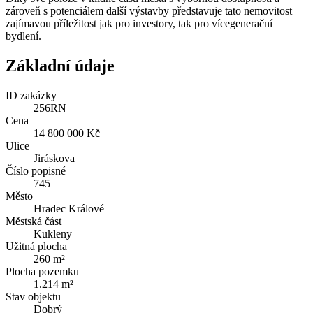
zároveň s potenciálem další výstavby představuje tato nemovitost
zajímavou příležitost jak pro investory, tak pro vícegenerační
bydlení.
Základní údaje
ID zakázky
256RN
Cena
14 800 000 Kč
Ulice
Jiráskova
Číslo popisné
745
Město
Hradec Králové
Městská část
Kukleny
Užitná plocha
260 m²
Plocha pozemku
1.214 m²
Stav objektu
Dobrý