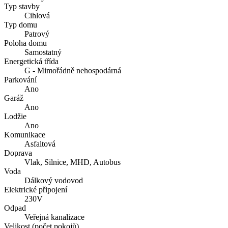
Typ stavby
Cihlová
Typ domu
Patrový
Poloha domu
Samostatný
Energetická třída
G - Mimořádně nehospodárná
Parkování
Ano
Garáž
Ano
Lodžie
Ano
Komunikace
Asfaltová
Doprava
Vlak, Silnice, MHD, Autobus
Voda
Dálkový vodovod
Elektrické připojení
230V
Odpad
Veřejná kanalizace
Velikost (počet pokojů)